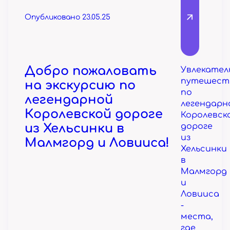
Опубликовано 23.05.25
Добро пожаловать
Увлекател
путешест
на экскурсию по
по
легендарной
легендарн
Королевской дороге
Королевск
из Хельсинки в
дороге
из
Малмгорд и Ловииса!
Хельсинки
в
Малмгорд
и
Ловииса
-
места,
где