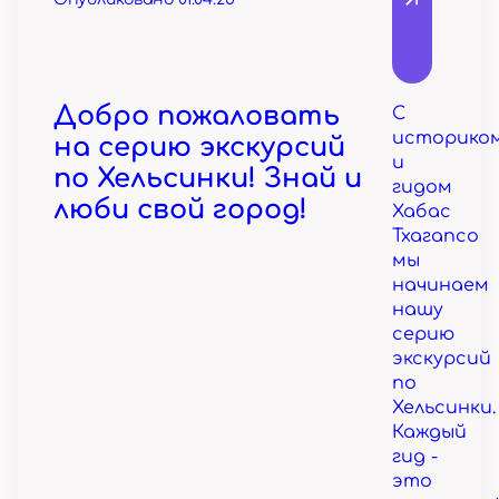
Добро пожаловать
С
историко
на серию экскурсий
и
по Хельсинки! Знай и
гидом
люби свой город!
Хабас
Тхагапсо
мы
начинаем
нашу
серию
экскурсий
по
Хельсинки.
Каждый
гид -
это