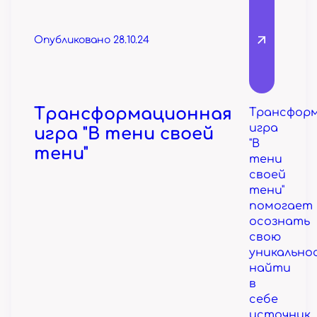
Опубликовано 28.10.24
Трансформационная
Трансфор
игра
игра "В тени своей
"В
тени"
тени
своей
тени"
помогает
осознать
свою
уникально
найти
в
себе
источник