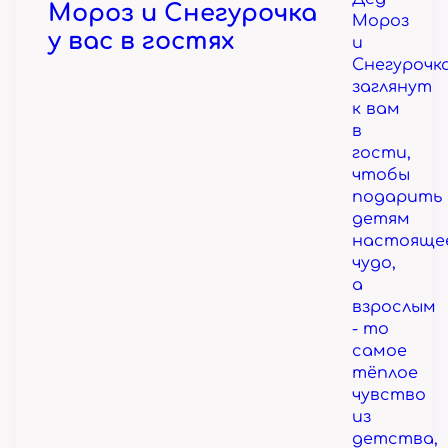
Мороз и Снегурочка
Мороз
у вас в гостях
и
Снегурочк
заглянут
к вам
в
гости,
чтобы
подарить
детям
настояще
чудо,
а
взрослым
- то
самое
тёплое
чувство
из
детства,