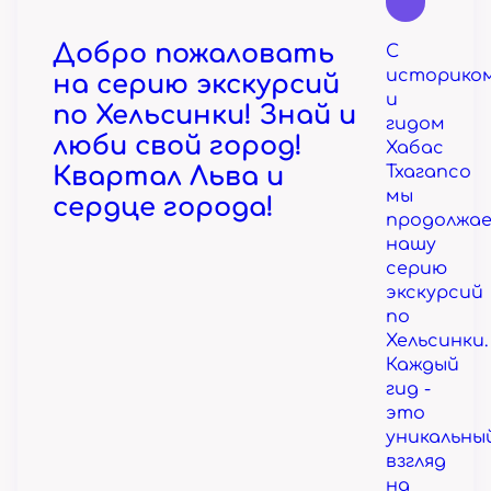
Добро пожаловать
С
историко
на серию экскурсий
и
по Хельсинки! Знай и
гидом
люби свой город!
Хабас
Квартал Льва и
Тхагапсо
мы
сердце города!
продолжа
нашу
серию
экскурсий
по
Хельсинки.
Каждый
гид -
это
уникальны
взгляд
на