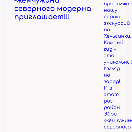
-жемчужина
продолжа
северного модерна
нашу
приглашает!!!
серию
экскурсий
по
Хельсинки.
Каждый
гид -
это
уникальны
взгляд
на
город!
И в
этот
раз
район
Эйры
-жемчужин
северного