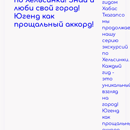
по Хельсинки! Знай и
гидом
люби свой город!
Хабас
Югенд как
Тхагапсо
мы
прощальный аккорд!
продолжа
нашу
серию
экскурсий
по
Хельсинки.
Каждый
гид -
это
уникальны
взгляд
на
город!
Югенд
как
прощальн