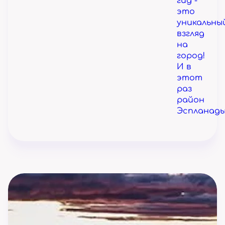
гид -
это
уникальны
взгляд
на
город!
И в
этот
раз
район
Эспланады