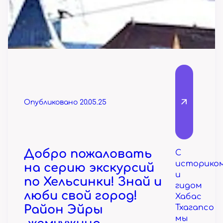
Опубликовано 20.05.25
Добро пожаловать
С
историко
на серию экскурсий
и
по Хельсинки! Знай и
гидом
люби свой город!
Хабас
Район Эйры
Тхагапсо
мы