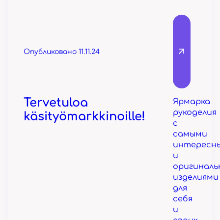
Опубликовано 11.11.24
Tervetuloa
Ярмарка
рукоделия
käsityömarkkinoille!
с
самыми
интересн
и
оригинал
изделиями
для
себя
и