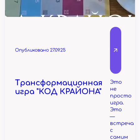
Опубликовано 27.09.25
Трансформационная
Это
не
игра "КОД КРАЙОНА"
просто
игра.
Это
—
встреча
с
самим