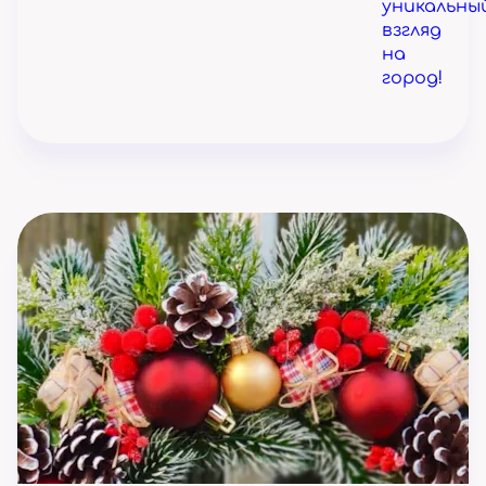
уникальны
взгляд
на
город!