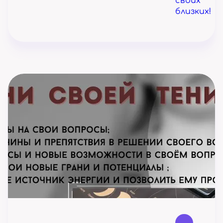
своих
близких!