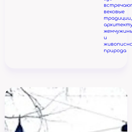
встречаю
вековые
традиции,
архитект
жемчужин
и
живописн
природа