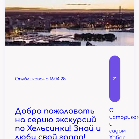
Опубликовано 16.04.25
Добро пожаловать
С
историко
на серию экскурсий
и
по Хельсинки! Знай и
гидом
люби свой город!
Хабас