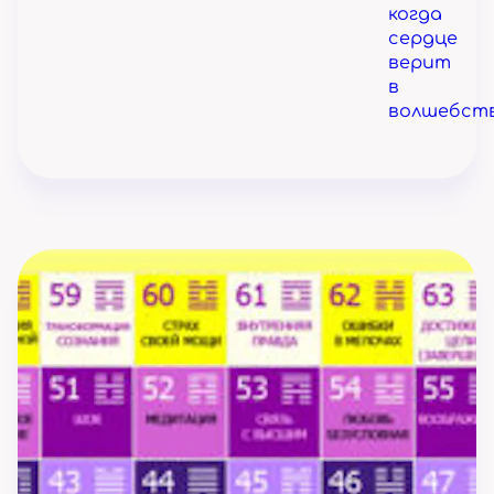
когда
сердце
верит
в
волшебств