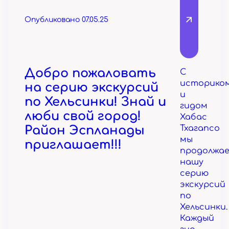
Опубликовано 07.05.25
Добро пожаловать
С
историко
на серию экскурсий
и
по Хельсинки! Знай и
гидом
люби свой город!
Хабас
Район Эспланады
Тхагапсо
мы
приглашает!!!
продолжа
нашу
серию
экскурсий
по
Хельсинки.
Каждый