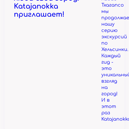
Katajanokka
Тхагапсо
мы
приглашает!
продолжа
нашу
серию
экскурсий
по
Хельсинки.
Каждый
гид -
это
уникальны
взгляд
на
город!
И в
этот
раз
Katajanokk