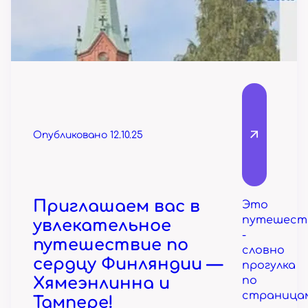
Опубликовано 12.10.25
Приглашаем вас в
Это
путешест
увлекательное
-
путешествие по
словно
сердцу Финляндии —
прогулка
Хямеэнлинна и
по
страница
Тампере!