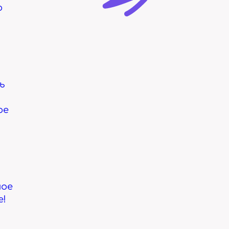
о
ь
ое
я
ное
е!