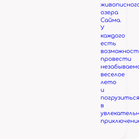
живописног
озера
Сайма.
У
каждого
есть
возможност
провести
незабываем
веселое
лето
и
погрузитьс
в
увлекатель
приключени