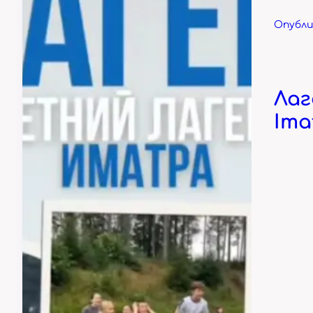
Опублик
Лаг
Imat