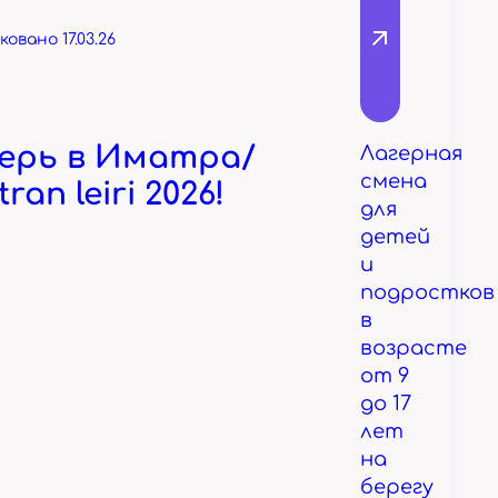
овано 17.03.26
ерь в Иматра/
Лагерная
смена
ran leiri 2026!
для
детей
и
подростков
в
возрасте
от 9
до 17
лет
на
берегу