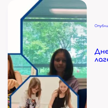
Опублик
Дне
лаг