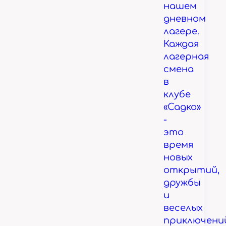
нашем
дневном
лагере.
Каждая
лагерная
смена
в
клубе
«Садко»
-
это
время
новых
открытий,
дружбы
и
веселых
приключени