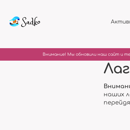
Актив
Внимание! Мы обновили наш сайт и те
Лаг
Вниман
наших л
перейд