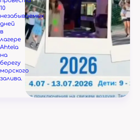
провести
10
незабываемых
дней
в
лагере
Ahtela
на
берегу
морского
залива.