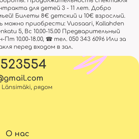
 доброты. Продолжительность спектакля
 антракта для детей 3 - 11 лет. Добро
ьей! Билеты 8€ детский и 10€ взрослый.
 можно приобрести: Vuosaari, Kallahden
enkatu 5, Вс 10.00-15.00 Предварительный
Пн-Пт 10.00-18.00, ☎ тел. 050 343 6096 Или за
кля перед входом в зал.
5523554
l@gmail.com
. Länsimäki, рядом
О нас