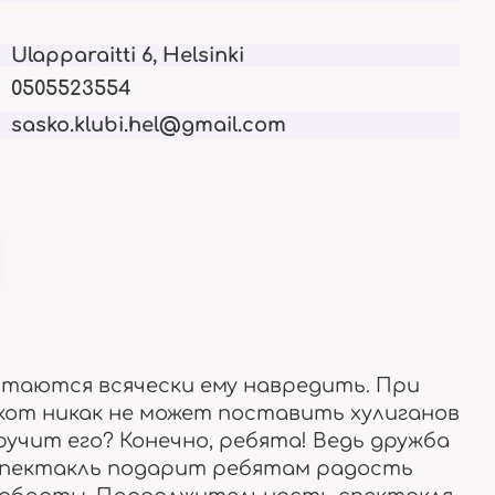
ки
Опыт и биография
Актуально сейчас
Ulapparaitti 6, Helsinki
0505523554
sasko.klubi.hel@gmail.com
Членство
Для взрослых
ставим
Права и обязанности
Тут только 18+
Отзывы
ытаются всячески ему навредить. При
есте
Что о нас говорят
от никак не может поставить хулиганов
ручит его? Конечно, ребята! Ведь дружба
Спектакль подарит ребятам радость