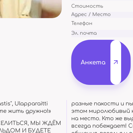
Походы и отдых на природе
А так же утренни
Стоимость
Адрес / Место
Телефон
Эл. почта
Мастер класс
Концерты
Перенимаем опыт
мастеров
Посещаем и сами 
Анкета
Курсы
Поездки
tis", Ulapparaitti
разные пакости и п
Для разных возрастов
Путешествуем вм
те жить дружно!»
этом миролюбивый к
на место. Кто же вы
СЕЛИТЬСЯ, МЫ ЖДЁМ
всегда побеждает! 
ЛЬДОМ И БУДЕТЕ