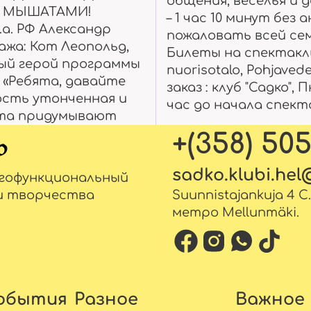
общения, веселья и
И МЫШАТАМИ!
– 1 час 10 минут без
а. РФ Александр
пожаловать всей сем
ажа: Кот Леопольд,
Билеты на спектакль
ый герой программы
nuorisotalo, Pohjaved
 «Ребята, давайте
заказ : клуб "Садко", 
ость утонченная и
час до начала спекта
ата придумывают
+(358) 50
sadko.klubi.he
огофункциональный
и творчества
Suunnistajankuja 4 C
метро Mellunmäki.
обытия
Разное
Важное