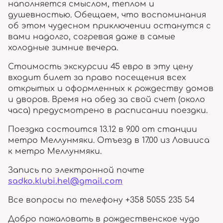
наполняется смыслом, теплом и
душевностью. Обещаем, что воспоминания
об этом чудесном приключении останутся с
вами надолго, согревая даже в самые
холодные зимние вечера.
Стоимость экскурсии 45 евро в эту цену
входит билет за право посещения всех
открытых и оформленных к рождеству домов
и дворов. Время на обед за свой счет (около
часа) предусмотрено в расписании поездки.
Поездка состоится 13.12 в 9.00 от станции
метро Меллунмяки. Отъезд в 17.00 из Ловииса
к метро Меллунмяки.
Запись по электронной почте
sadko.klubi.hel@gmail.com
Все вопросы по телефону +358 5055 235 54
Добро пожаловать в рождественское чудо