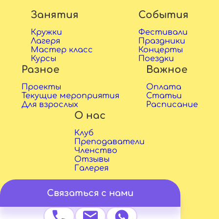
Занятия
События
Кружки
Фестивали
Лагеря
Праздники
Мастер класс
Концерты
Курсы
Поездки
Разное
Важное
Проекты
Оплата
Текущие мероприятия
Статьи
Для взрослых
Расписание
О нас
Клуб
Преподаватели
Членство
Отзывы
Галерея
Связаться с нами
Copyright © 2026 Sadko ry
Designed by
devan.fi
&
letta.fi