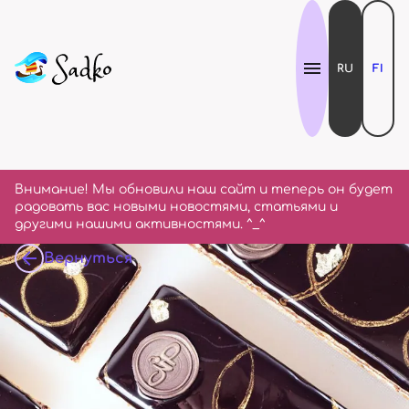
RU
FI
Внимание! Мы обновили наш сайт и теперь он будет
радовать вас новыми новостями, статьями и
другими нашими активностями. ^_^
Вернуться