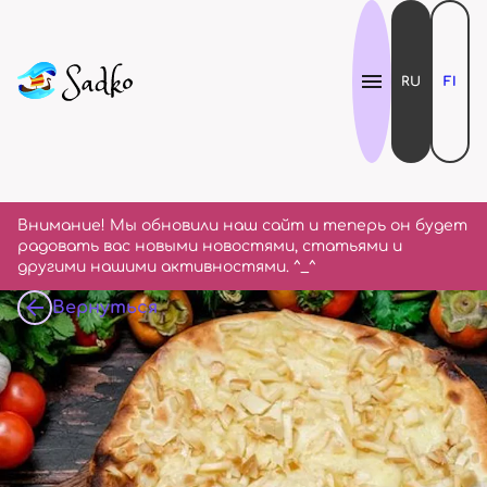
RU
FI
Внимание! Мы обновили наш сайт и теперь он будет
радовать вас новыми новостями, статьями и
другими нашими активностями. ^_^
Вернуться