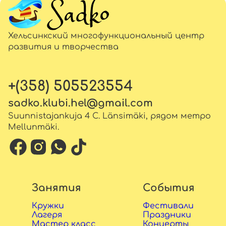
Хельсинкский многофункциональный центр
развития и творчества
+(358) 505523554
sadko.klubi.hel@gmail.com
Suunnistajankuja 4 C. Länsimäki, рядом метро
Mellunmäki.
Занятия
События
Кружки
Фестивали
Лагеря
Праздники
Мастер класс
Концерты