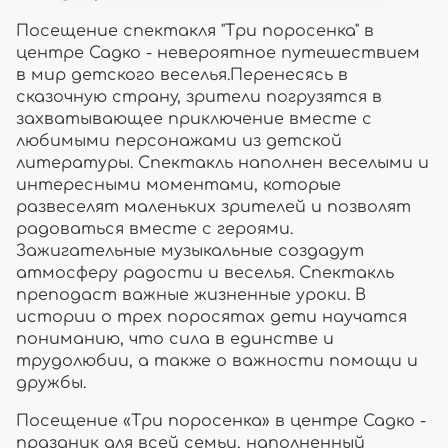
Посещение спектакля "Три поросенка" в
центре Садко - невероятное путешествием
в мир детского веселья.Перенесясь в
сказочную страну, зрители погрузятся в
захватывающее приключение вместе с
любимыми персонажами из детской
литературы. Спектакль наполнен веселыми и
интересными моментами, которые
развеселят маленьких зрителей и позволят
радоваться вместе с героями.
Зажигательные музыкальные создадут
атмосферу радости и веселья. Спектакль
преподаст важные жизненные уроки. В
истории о трех поросятах дети научатся
пониманию, что сила в единстве и
трудолюбии, а также о важности помощи и
дружбы.
Посещение «Три поросенка» в центре Садко -
праздник для всей семьи, наполненный