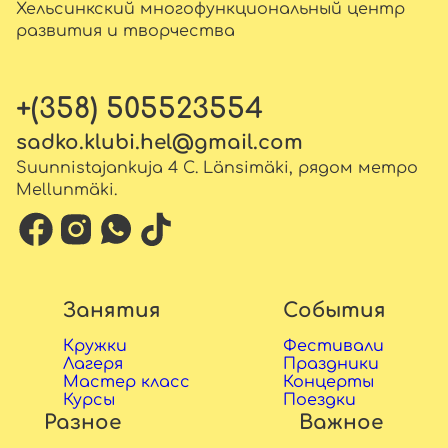
Хельсинкский многофункциональный центр
развития и творчества
+(358) 505523554
sadko.klubi.hel@gmail.com
Suunnistajankuja 4 C. Länsimäki, рядом метро
Mellunmäki.
Занятия
События
Кружки
Фестивали
Лагеря
Праздники
Мастер класс
Концерты
Курсы
Поездки
Разное
Важное