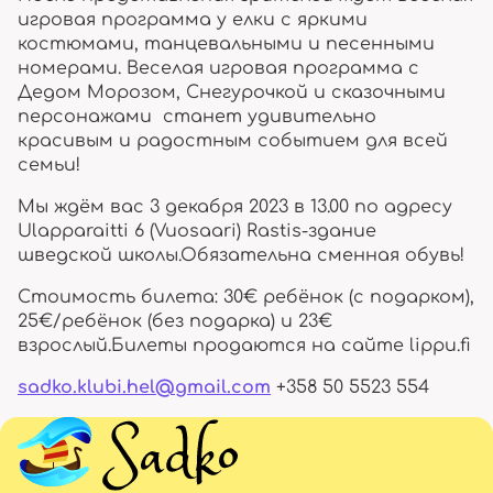
игровая программа у елки с яркими
костюмами, танцевальными и песенными
номерами. Веселая игровая программа с
Дедом Морозом, Снегурочкой и сказочными
персонажами станет удивительно
красивым и радостным событием для всей
семьи!
Мы ждём вас 3 декабря 2023 в 13.00 по адресу
Ulapparaitti 6 (Vuosaari) Rastis-здание
шведской школы.Обязательна сменная обувь!
Стоимость билета: 30€ ребёнок (с подарком),
25€/ребёнок (без подарка) и 23€
взрослый.Билеты продаются на сайте lippu.fi
sadko.klubi.hel@gmail.com
+358 50 5523 554