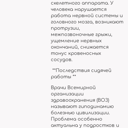
скелетного аппарата. У
человека нарушается
работа нервной системы и
головного мозга, возникают
протрузии,
межпозвоночные грыжи,
ущемление нервных
окончаний, снижается
тонус кровеносных
сосудов.
**Последствия сидячей
работы **
Врачи Всемирной
организации
здравоохранения (ВОЗ)
называют гиподинамию
болезнью цивилизации.
Проблема особенно
актуальна у подростков и