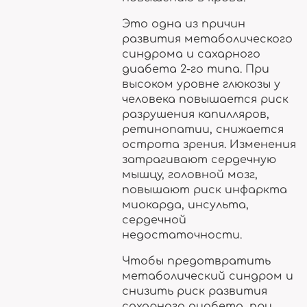
Это одна из причин
развития метаболического
синдрома и сахарного
диабета 2-го типа. При
высоком уровне глюкозы у
человека повышается риск
разрушения капилляров,
ретинопатии, снижается
острота зрения. Изменения
затрагивают сердечную
мышцу, головной мозг,
повышают риск инфаркта
миокарда, инсульта,
сердечной
недостаточности.
Чтобы предотвратить
метаболический синдром и
снизить риск развития
сахарного диабета, при