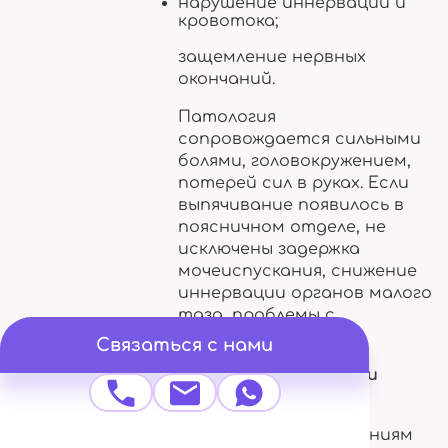
нарушение иннервации и
кровотока;
защемление нервных
окончаний.
Патология
сопровождается сильными
болями, головокружением,
потерей сил в руках. Если
выпячивание появилось в
поясничном отделе, не
исключены задержка
мочеиспускания, снижение
иннервации органов малого
таза, проблемы с
дефекацией.
Связаться с нами
Методы диагностики
Гиподинамия часто
приводит к заболеваниям