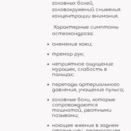
головных болей,
головокружений снижения
концентрации внимания.
Характерные симптомы
остеохондроза:
онемение кожи;
тремор рук;
неприятное ощущение
мурашек, слабость в
пальцах;
перепады артериального
давления, учащение пульса;
головные боли, которые
сопровождаются
тошнотой, рвотными
позывами;
ноющее жжение в заднем
отделе шеи, переходящее