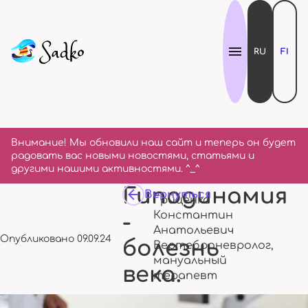
RU
FI
Внимание! Мы обновили наш сайт и теперь он будет
радовать вас новыми новостями, статьями и
другими нашими активностями. ^_^
Гиподинамия
Вернуться
Гриценко
Константин
-
Анатольевич
Опубликовано 09.09.24
болезнь
Вертеброневролог,
мануальный
века.
терапевт