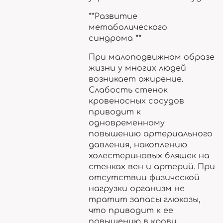
**Развитие
метаболического
синдрома **
При малоподвижном образе
жизни у многих людей
возникает ожирение.
Слабость стенок
кровеносных сосудов
приводит к
одновременному
повышению артериального
давления, накоплению
холестериновых бляшек на
стенках вен и артерий. При
отсутствии физической
нагрузки организм не
тратит запасы глюкозы,
что приводит к ее
повышению в крови.