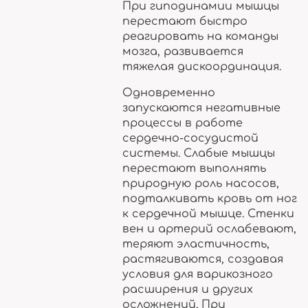
При гиподинамии мышцы
перестают быстро
реагировать на команды
мозга, развивается
тяжелая дискоординация.
Одновременно
запускаются негативные
процессы в работе
сердечно-сосудистой
системы. Слабые мышцы
перестают выполнять
природную роль насосов,
подталкивать кровь от ног
к сердечной мышце. Стенки
вен и артерий ослабевают,
теряют эластичность,
растягиваются, создавая
условия для варикозного
расширения и других
осложнений. При