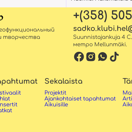
+(358) 50
sadko.klubi.he
огофункциональный
и творчества
Suunnistajankuja 4 C
метро Mellunmäki.
apahtumat
Sekalaista
Tä
stivaalit
Projektit
Ma
hlat
Ajankohtaiset tapahtumat
Art
nsertit
Aikuisille
Aik
tkat