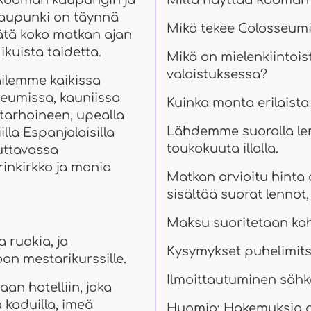
n Rooman kaupungin ja
Miltä näyttää Rooman j
 Kaupunki on täynnä
Mikä tekee Colosseumi
ätä koko matkan ajan
ikuista taidetta.
Mikä on mielenkiintois
valaistuksessa?
ilemme kaikissa
eumissa, kauniissa
Kuinka monta erilaista 
tarhoineen, upealla
Lähdemme suoralla len
lla Espanjalaisilla
toukokuuta illalla.
kuttavassa
rinkirkko ja monia
Matkan arvioitu hinta o
sisältää suorat lennot, 
Maksu suoritetaan ka
​​ruokia, ja
Kysymykset puhelimits
an mestarikurssille.
Ilmoittautuminen sähk
an hotelliin, joka
 kaduilla, imeä
Huomio: Hakemuksia ot