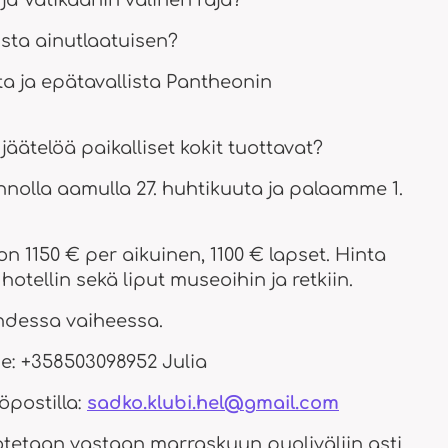
a Vatikaanin välinen raja?
sta ainutlaatuisen?
ta ja epätavallista Pantheonin
jäätelöä paikalliset kokit tuottavat?
nolla aamulla 27. huhtikuuta ja palaamme 1.
n 1150 € per aikuinen, 1100 € lapset. Hinta
hotellin sekä liput museoihin ja retkiin.
hdessa vaiheessa.
e: +358503098952 Julia
öpostilla:
sadko.klubi.hel@gmail.com
etaan vastaan ​​marraskuun puoliväliin asti