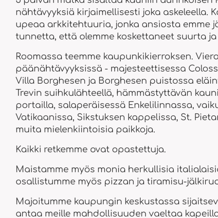
5 päivän matka sisältää kauniin aurinkoise
nähtävyyksiä kirjaimellisesti joka askeleella.
upeaa arkkitehtuuria, jonka ansiosta emme j
tunnetta, että olemme koskettaneet suurta ja 
Roomassa teemme kaupunkikierroksen. Viera
päänähtävyyksissä - majesteettisessa Coloss
Villa Borghesen ja Borghesen puistossa eläin
Trevin suihkulähteellä, hämmästyttävän kaunii
portailla, salaperäisessä Enkelilinnassa, vai
Vatikaanissa, Sikstuksen kappelissa, St. Pieta
muita mielenkiintoisia paikkoja.
Kaikki retkemme ovat opastettuja.
Maistamme myös monia herkullisia italialaisia 
osallistumme myös pizzan ja tiramisu-jälkiruo
Majoitumme kaupungin keskustassa sijaitseva
antaa meille mahdollisuuden vaeltaa kapeilla