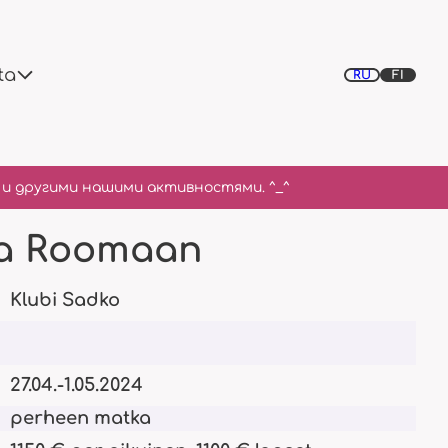
ta
RU
FI
и другими нашими активностями. ^_^
a Roomaan
Historia kuvissa
Klubi
Projektit
a vuosi
Keitä olemme
Nykyisyys ja tulevaisuus
Klubi Sadko
 maksusäännöt
27.04.-1.05.2024
perheen matka
Opettajat
Ajankohtaiset tapahtumat