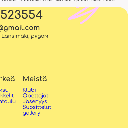
5523554
l@gmail.com
. Länsimäki, рядом
rkeä
Meistä
ksu
Klubi
ikkelit
Opettajat
ataulu
Jäsenyys
Suosittelut
gallery