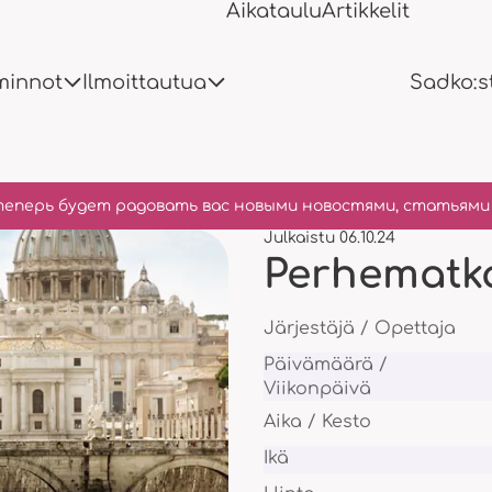
Aikataulu
Artikkelit
minnot
Ilmoittautua
Sadko:s
теперь будет радовать вас новыми новостями, статьями 
Julkaistu 06.10.24
Perhematk
Kerhot
Festivaalit
27 erilaista ympyrää
Teemme sen jok
Ilmoittamis- ja lomakkeet
Järjestäjä / Opettaja
Päivämäärä /
Ilmoittautumis- ja
Viikonpäivä
Aika / Kesto
Ikä
Leirit
Juhlat