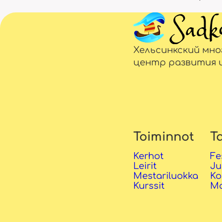
Хельсинкский мн
центр развития 
Toiminnot
T
Kerhot
Fe
Leirit
Ju
Mestariluokka
Ko
Kurssit
Ma