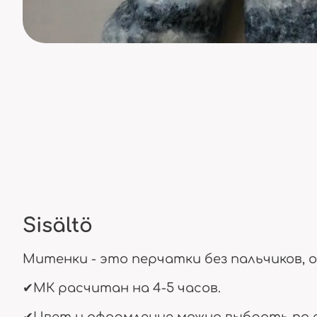
Sisältö
Митенки - это перчатки без пальчиков, о
✔МК расчитан на 4-5 часов.