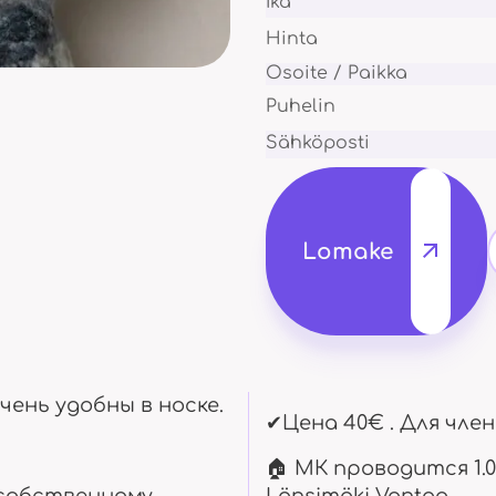
Ikä
Vaellus ja ulkoilu
Ja myös matin
Hinta
Osoite / Paikka
Puhelin
Sähköposti
Mestariluokka
Konsertit
Otamme käyttöön
mestareiden kokemuksen
Käymme ja ase
Lomake
Kurssit
Matkat
Eri ikäisille
Matkustetaan 
чень удобны в носке.
✔Цена 40€ . Для член
🏠 МК проводится 1.09