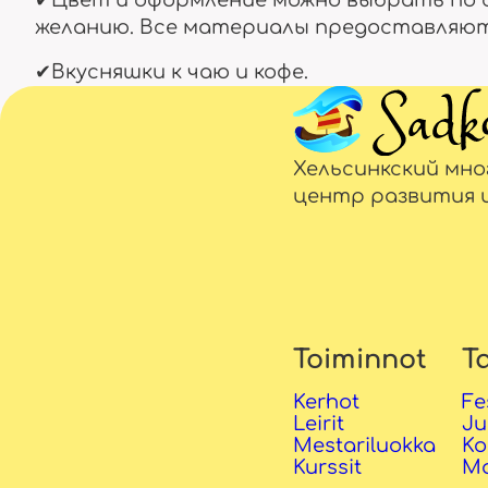
✔Цвет и оформление можно выбрать по 
желанию. Все материалы предоставляют
✔Вкусняшки к чаю и кофе.
Хельсинкский мн
центр развития 
Toiminnot
T
Kerhot
Fe
Leirit
Ju
Mestariluokka
Ko
Kurssit
Ma