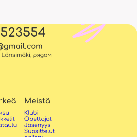
5523554
l@gmail.com
. Länsimäki, рядом
rkeä
Meistä
ksu
Klubi
ikkelit
Opettajat
ataulu
Jäsenyys
Suosittelut