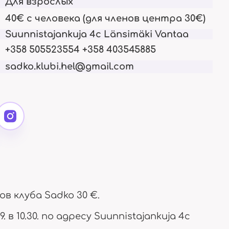
Для взрослых
ees
Kokemus ja elämäkerta
Nyt ajankohtainen
40€ с человека (для членов центра 30€)
Suunnistajankuja 4c Länsimäki Vantaa
+358 505523554 +358 403545885
sadko.klubi.hel@gmail.com
Jäsenyys
Aikuisille
nnamme itse
Oikeudet ja velvollisuudet
Täällä vain 18+
Suosittelut
yhdessä
Mitä meistä sanotaan
ов клуба Sadko 30 €.
. в 10.30. по адресу Suunnistajankuja 4c