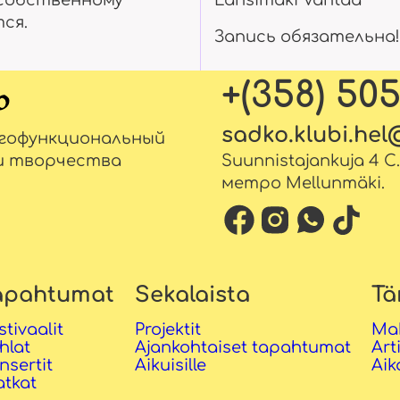
собственному
Länsimäki Vantaa
ся.
Запись обязательна!
+(358) 50
sadko.klubi.he
огофункциональный
и творчества
Suunnistajankuja 4 C
метро Mellunmäki.
apahtumat
Sekalaista
Tä
stivaalit
Projektit
Ma
hlat
Ajankohtaiset tapahtumat
Art
nsertit
Aikuisille
Aik
tkat