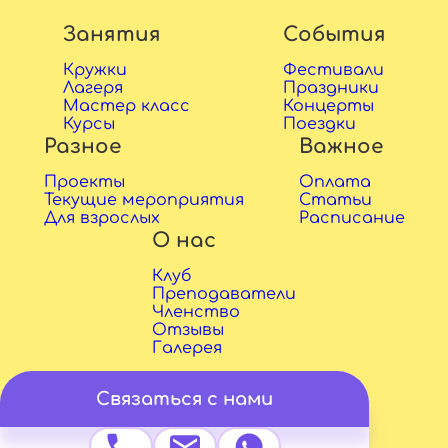
Занятия
События
Кружки
Фестивали
Лагеря
Праздники
Мастер класс
Концерты
Курсы
Поездки
Разное
Важное
Проекты
Оплата
Текущие мероприятия
Статьи
Для взрослых
Расписание
О нас
Клуб
Преподаватели
Членство
Отзывы
Галерея
Связаться с нами
Copyright © 2026 Sadko ry
Designed by
devan.fi
&
letta.fi