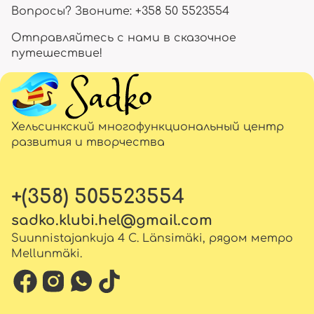
Вопросы? Звоните: +358 50 5523554
Отправляйтесь с нами в сказочное
путешествие!
Хельсинкский многофункциональный центр
развития и творчества
+(358) 505523554
sadko.klubi.hel@gmail.com
Suunnistajankuja 4 C. Länsimäki, рядом метро
Mellunmäki.