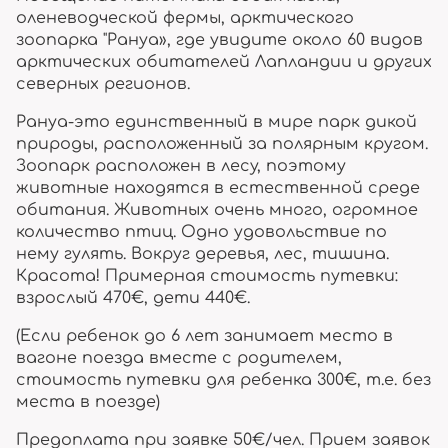
оленеводческой фермы, арктического
зоопарка "Рануа», где увидите около 60 видов
арктических обитателей Лапландии и других
северных регионов.
Рануа-это единственный в мире парк дикой
природы, расположенный за полярным кругом.
Зоопарк расположен в лесу, поэтому
животные находятся в естественной среде
обитания. Животных очень много, огромное
количество птиц. Одно удовольствие по
нему гулять. Вокруг деревья, лес, тишина.
Красота! Примерная стоимость путевки:
взрослый 470€, дети 440€.
(Если ребенок до 6 лет занимает место в
вагоне поезда вместе с родителем,
стоимость путевки для ребенка 300€, т.е. без
места в поезде)
Предоплата при заявке 50€/чел. Прием заявок