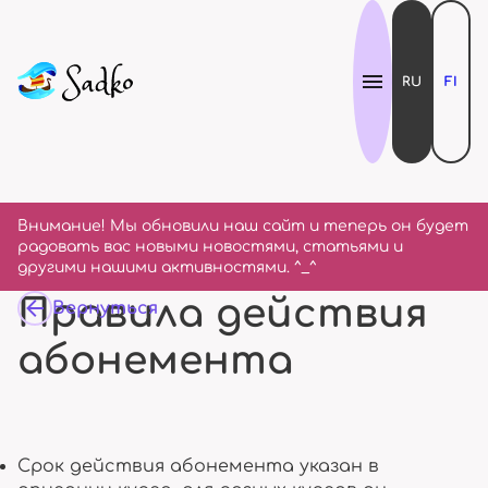
RU
FI
Внимание! Мы обновили наш сайт и теперь он будет
радовать вас новыми новостями, статьями и
другими нашими активностями. ^_^
Правила действия
Вернуться
абонемента
Срок действия абонемента указан в