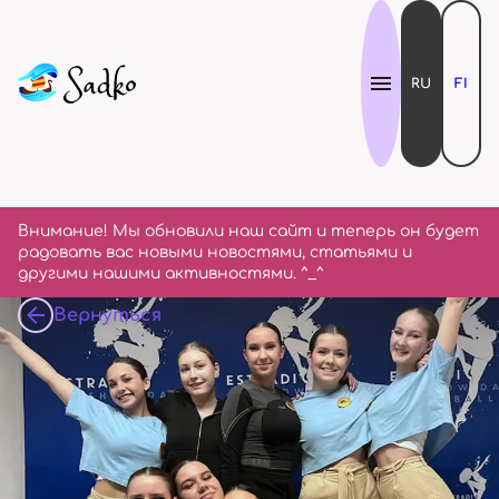
RU
FI
Внимание! Мы обновили наш сайт и теперь он будет
радовать вас новыми новостями, статьями и
другими нашими активностями. ^_^
Вернуться