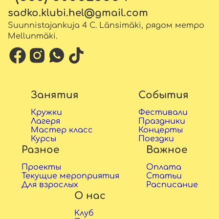
sadko.klubi.hel@gmail.com
Suunnistajankuja 4 C. Länsimäki, рядом метро
Mellunmäki.
Занятия
События
Кружки
Фестивали
Лагеря
Праздники
Мастер класс
Концерты
Курсы
Поездки
Разное
Важное
Проекты
Оплата
Текущие мероприятия
Статьи
Для взрослых
Расписание
О нас
Клуб