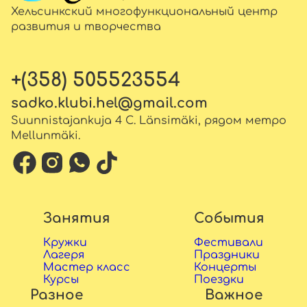
Хельсинкский многофункциональный центр
развития и творчества
+(358) 505523554
sadko.klubi.hel@gmail.com
Suunnistajankuja 4 C. Länsimäki, рядом метро
Mellunmäki.
Занятия
События
Кружки
Фестивали
Лагеря
Праздники
Мастер класс
Концерты
Курсы
Поездки
Разное
Важное