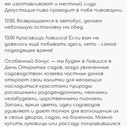
же изготавливают и местный сидр.
Дегустация пива проходит в пабе пивоварни.
12:00. Возвращаемся в автобус, делаем
небольшую остановку на обед.
13:00 Красавица Ловииса! Если вам не
довелось ещё побывать здесь, лето - самое
подходящее время!
Особенный бонус — мы будем в Ловиисе в
День Открытых садов, когда увлеченные
садоводством хозяева частных домов
откроют свои калитки для желающих
насладиться красотами природы:
роскошными рододендронами, нежными
незабудками, царственными пионами.
Запахи, яркие цвета, идеи садоводов
удивляют и дают толчок для воплощения их
в своих дворах, садах, на балконах. Можно
купить луковицы или рассаду понравившихся