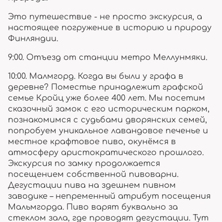
Это путешествие - не просто экскурсия, а
настоящее погружение в историю и природу
Финляндии.
9:00. Отъезд от станции метро Меллунмяки.
10:00. Малмгорд. Когда вы были у графа в
деревне? Поместье принадлежит графской
семье Кройц уже более 400 лет. Мы посетим
сказочный замок с его историческим парком,
познакомимся с судьбами дворянских семей,
попробуем уникальное лавандовое печенье и
местное крафтовое пиво, окунёмся в
атмосферу аристократического прошлого.
Экскурсия по замку продолжается
посещением собственной пивоварни.
Дегустации пива на здешнем пивном
заводике – непременный атрибут посещения
Мальмгорда. Пиво варят буквально за
стеклом зала, где проводят дегустации. Тут