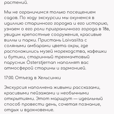
растений.
Мы не ограничимся только посещением
садов. По ходу экскурсии мы окунемся в
идиллию старинного городка и его историю,
узнаем о его роли приграничного города в 18в,
увидим крепостные сооружения, красивые
виллы и парки. Пристань Laivasilta с
соляными амбарами цвета охры, где
расположились музей мореходства, кафешки
и бутики, старинный трехмачтовый
парусник Österstjernan наполнят вас
атмосферой старины и гармонией.
17:00. Отъезд в Хельсинки
Экскурсия наполнена живыми рассказами,
красивыми пейзажами и необычными
открытиями. Этот маршрут — идеальный
способ провести день, сочетая познание,
отдых и вдохновение.