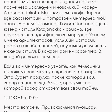
национального театра и здания вокзала,
после чего исследуем многоликий модерн
Aleksanterinkatu. Мы заглянем в кафе Jugend,
где рассмотрим и потрогаем интерьер той
эпохи. А после изюминок Kasаrmitori нас ждет
югенд - стиль Katajanokka - района, где
началась история финского модерна. Узнаем
имена архитекторов, услышим истории
домов и их обитателей, научимся различать
нюансы стиля. В каждом доме - характер. В
каждой детали - человек.
Если вам интересно узнать, как Хельсинки
выражал свою мечту о красоте- приходите.
Это будет прогулка, после которой ваш
город станет еще ближе, прогулка, на
которой город откроет вам свои тайны.
14 ИЮНЯ в 12:00
Место встречи: Привокзальная площадь.