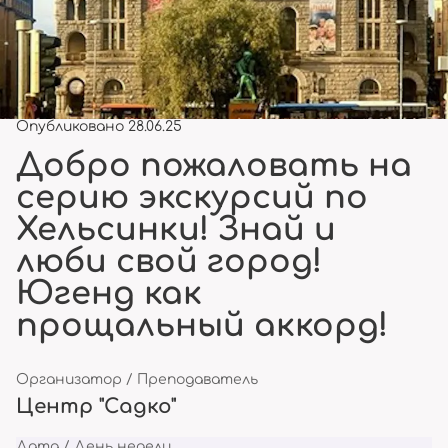
Опубликовано 28.06.25
Добро пожаловать на
серию экскурсий по
Хельсинки! Знай и
люби свой город!
Югенд как
прощальный аккорд!
Организатор / Преподаватель
Центр "Садко"
Дата / День недели