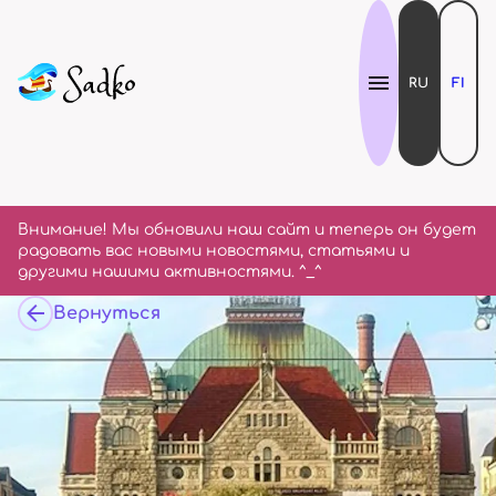
RU
FI
Внимание! Мы обновили наш сайт и теперь он будет
радовать вас новыми новостями, статьями и
другими нашими активностями. ^_^
Вернуться