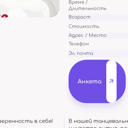
Время /
Походы и отдых на природе
А так же утренни
Длительность
Возраст
Стоимость
Адрес / Место
Мастер класс
Телефон
Концерты
Перенимаем опыт
мастеров
Посещаем и сами 
Эл. почта
Анкета
Курсы
Поездки
Для разных возрастов
Путешествуем вм
еренность в себе!
В нашей танцевальн