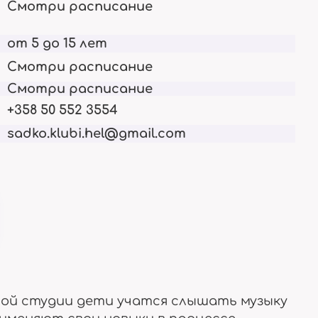
Смотри расписание
ки
Опыт и биография
Актуально сейчас
от 5 до 15 лет
Смотри расписание
Смотри расписание
+358 50 552 3554
Членство
Для взрослых
ставим
Права и обязанности
Тут только 18+
sadko.klubi.hel@gmail.com
Отзывы
есте
Что о нас говорят
ой студии дети учатся слышать музыку