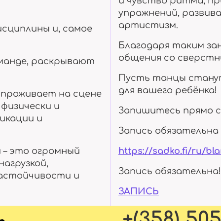
и чувство ритма, п
упражнений, развив
артистизм.
исциплины и, самое
Благодаря таким за
общения со сверстн
оманде, раскрывают
Пусть танцы станут
для вашего ребёнка!
 проживает на сцене
 физически и
Запишитесь прямо с
икации и
Запись обязательна 
 – это огромный
https://sadko.fi/ru/bl
нагрузкой,
Запись обязательна!
астойчивости и
ЗАПИСЬ
+(358) 50