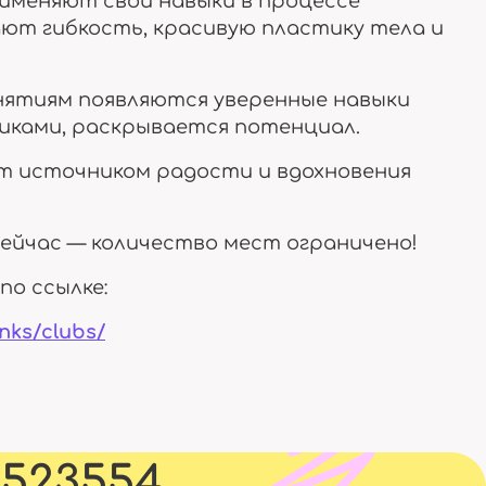
рименяют свои навыки в процессе
ают гибкость, красивую пластику тела и
нятиям появляются уверенные навыки
иками, раскрывается потенциал.
 источником радости и вдохновения
ейчас — количество мест ограничено!
по ссылке:
anks/clubs/
5523554