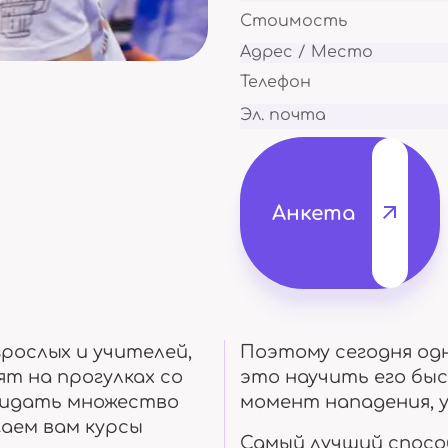
Походы и отдых на природе
А так же утренни
Стоимость
Адрес / Место
Телефон
Эл. почта
Мастер класс
Концерты
Перенимаем опыт
мастеров
Посещаем и сами 
Анкета
Курсы
Поездки
рослых и учителей,
Поэтому сегодня од
Для разных возрастов
Путешествуем вм
т на прогулках со
это научить его бы
жидать множество
момент нападения, у
аем вам курсы
Самый лучший спосо