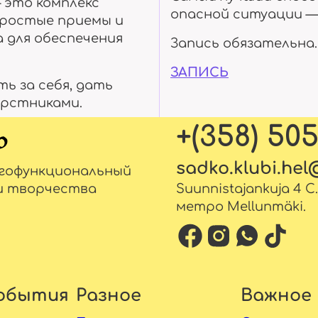
 это комплекс
опасной ситуации —
Простые приемы и
 для обеспечения
Запись обязательна.
ЗАПИСЬ
ь за себя, дать
ерстниками.
+(358) 50
sadko.klubi.he
огофункциональный
и творчества
Suunnistajankuja 4 C
метро Mellunmäki.
обытия
Разное
Важное