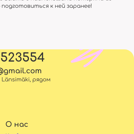
 подготовиться к ней заранее!
5523554
l@gmail.com
. Länsimäki, рядом
О нас