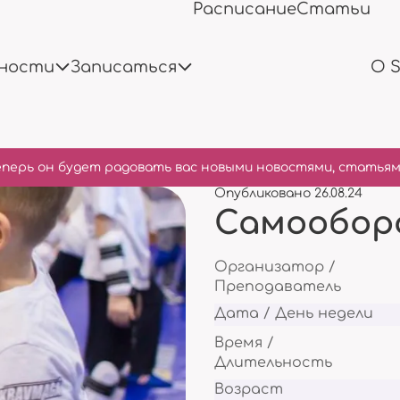
Расписание
Статьи
ности
Записаться
О 
перь он будет радовать вас новыми новостями, статьям
Опубликовано 26.08.24
Самообор
Кружки
Фестивали
Формы для записи
27 различных кружков
Проводим ежегодн
Организатор /
Правила записи и плат
Преподаватель
Дата / День недели
Время /
Длительность
Лагеря
Праздники
Возраст