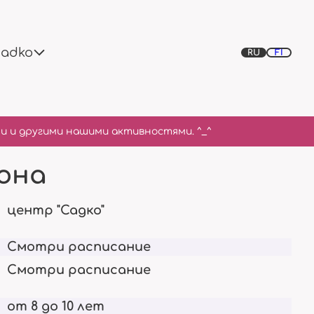
Sadko
RU
FI
и и другими нашими активностями. ^_^
она
Клуб
Проекты
о
Кто мы есть
Текущие и будущие
История в картинках
центр "Садко"
ы
Смотри расписание
Смотри расписание
Преподаватели
Текущие мероприятия
от 8 до 10 лет