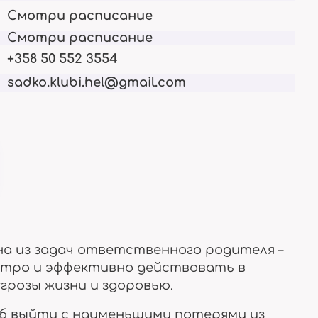
ки
Опыт и биография
Актуально сейчас
Смотри расписание
Смотри расписание
+358 50 552 3554
sadko.klubi.hel@gmail.com
Членство
Для взрослых
ставим
Права и обязанности
Тут только 18+
Отзывы
на из задач ответственного родителя –
есте
Что о нас говорят
стро и эффективно действовать в
грозы жизни и здоровью.
б выйти с наименьшими потерями из