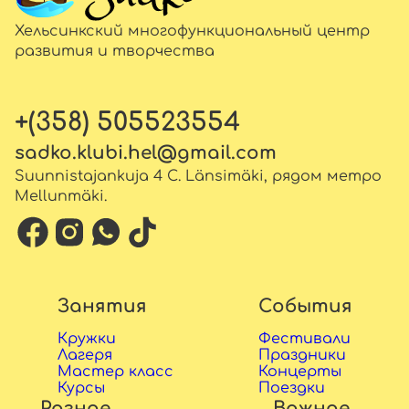
Хельсинкский многофункциональный центр
развития и творчества
+(358) 505523554
sadko.klubi.hel@gmail.com
Suunnistajankuja 4 C. Länsimäki, рядом метро
Mellunmäki.
Занятия
События
Кружки
Фестивали
Лагеря
Праздники
Мастер класс
Концерты
Курсы
Поездки
Разное
Важное